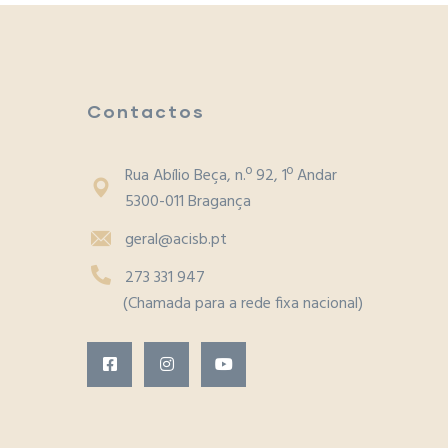
Contactos
Rua Abílio Beça, n.º 92, 1º Andar
5300-011 Bragança
geral@acisb.pt
273 331 947
(Chamada para a rede fixa nacional)