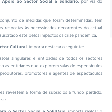
Apoio ao Sector Social e Solidário
, por via do
 conjunto de medidas que foram determinadas, têm
s respostas às necessidades decorrentes do actual
 suscitado este pelos impactos da crise pandémica.
tor Cultural
, importa destacar o seguinte:
ssoas singulares e entidades de todos os sectores
omo as entidades que explorem salas de espectáculos
 produtores, promotores e agentes de espectáculos
.
tes revestem a forma de subsídios a fundo perdido,
zar.
ra o Sector Social e Solidário
, importa realçar o